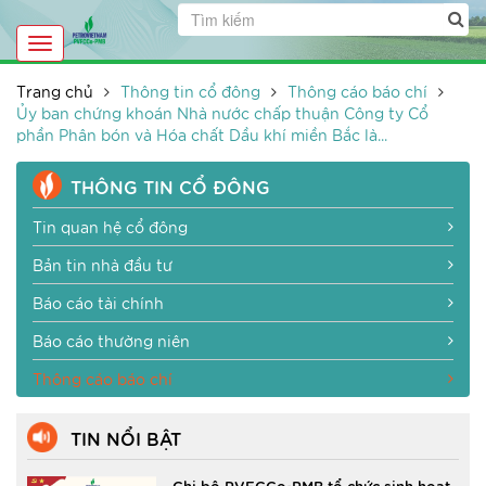
Toggle
navigation
Trang chủ
Thông tin cổ đông
Thông cáo báo chí
Ủy ban chứng khoán Nhà nước chấp thuận Công ty Cổ
phần Phân bón và Hóa chất Dầu khí miền Bắc là...
THÔNG TIN CỔ ĐÔNG
Tin quan hệ cổ đông
Bản tin nhà đầu tư
Báo cáo tài chính
Báo cáo thường niên
Thông cáo báo chí
TIN NỔI BẬT
Chi bộ PVFCCo-PMB tổ chức sinh hoạt