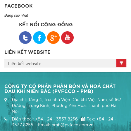
FACEBOOK
Đang cập nhật
KẾT NỐI CỘNG ĐỒNG
LIÊN KẾT WEBSITE
Liên kết website
CÔNG TY CỔ PHẦN PHÂN BÓN VÀ HOÁ CHẤT
DẦU KHÍ MIỀN BẮC (PVFCCO - PMB)
Địa chỉ: Tầng 4, Toà nhà Viện Dầu khí Việt Nam, số 167
Đường Trung Kính, Phường Yên Hoà, Thành phố Hà
Nội
Điện thoại: +84 - 24 - 3537 8256
Fax: +84 - 24 -
3537 8255 Email: pmb@pvfcco.com.vn