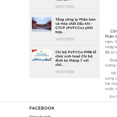
23/07/2026
Tổng công ty Phân bón
và Hóa chất Dầu khí -
CTCP (PVFCCo) phối
Côn
hợp...
Phân 
16/07/2026
năm. H
nhập k
Chi bộ PVFCCo-PMB tổ
đã sử 
chức sinh hoạt Chi bộ
Qua 1
định kỳ tháng 7 với
chủ...
lượng 
06/07/2026
Với n
cung c
hài ho
nước n
Xin t
FACEBOOK
Đang cập nhật