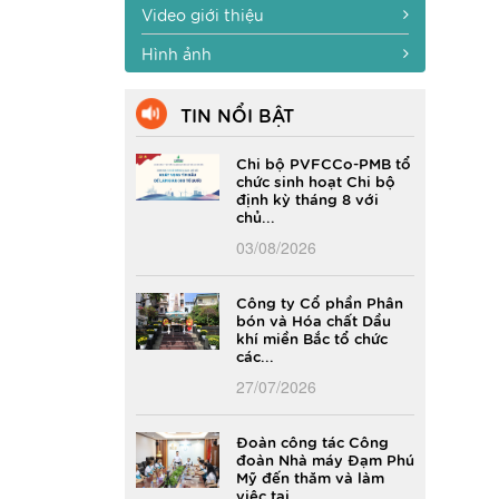
Video giới thiệu
Hình ảnh
TIN NỔI BẬT
Chi bộ PVFCCo-PMB tổ
chức sinh hoạt Chi bộ
định kỳ tháng 8 với
chủ...
03/08/2026
Công ty Cổ phần Phân
bón và Hóa chất Dầu
khí miền Bắc tổ chức
các...
27/07/2026
Đoàn công tác Công
đoàn Nhà máy Đạm Phú
Mỹ đến thăm và làm
việc tại...