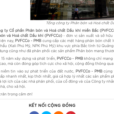
Tổng công ty Phân bón và Hoá chất D
g ty Cổ phần Phân bón và Hoá chất Dầu khí miền Bắc (PVFCC
bón và Hoá chất Dầu khí (PVFCCo)
- đơn vị sản xuất và sở hữu
iện nay,
PVFCCo - PMB
cung cấp các mặt hàng phân bón chất 
hẩu (Kali Phú Mỹ, NPK Phú Mỹ) khu vực phía Bắc tính từ Quảng B
dụng cũng như đã phân phối các sản phẩm Phân bón mang thươn
5 năm xây dựng và phát triển,
PVFCCo - PMB
không chỉ mang 
cao, mà còn đóng góp tích cực cho xã hội, cộng đồng thông qua 
iềm tin vào sự phát triển của đất nước,
PVFCCo - PMB
cùng 
ấp nhanh nhất, kịp thời nhất, giá cả hợp lý nhất các sản phẩm
à lợi ích của các nhà phân phối, của cổ đông và của Công ty n
hà, cho xã hội.
rân trọng cảm ơn!
KẾT NỐI CỘNG ĐỒNG