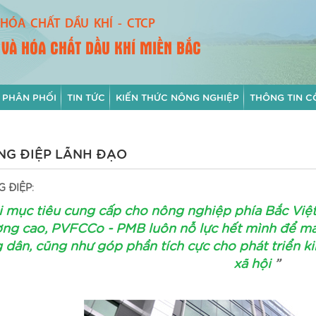
HÓA CHẤT DẦU KHÍ - CTCP
 VÀ HÓA CHẤT DẦU KHÍ MIỀN BẮC
 PHÂN PHỐI
TIN TỨC
KIẾN THỨC NÔNG NGHIỆP
THÔNG TIN C
NG ĐIỆP LÃNH ĐẠO
 ĐIỆP
:
i mục tiêu cung cấp cho nông nghiệp phía Bắc Vi
ợng cao, PVFCCo - PMB luôn nỗ lực hết mình để m
 dân, cũng như góp phần tích cực cho phát triển k
xã hội
”