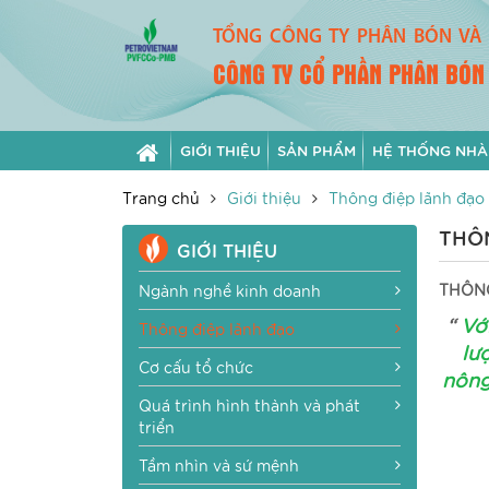
TỔNG CÔNG TY PHÂN BÓN VÀ 
CÔNG TY CỔ PHẦN PHÂN BÓN
GIỚI THIỆU
SẢN PHẨM
HỆ THỐNG NHÀ
Trang chủ
Giới thiệu
Thông điệp lãnh đạo
THÔ
GIỚI THIỆU
THÔNG
Ngành nghề kinh doanh
“
Vớ
Thông điệp lãnh đạo
lư
Cơ cấu tổ chức
nông
Quá trình hình thành và phát
triển
Tầm nhìn và sứ mệnh