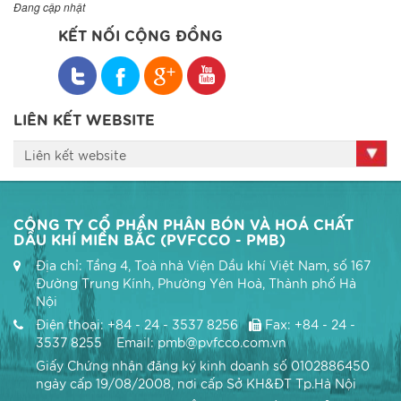
Đang cập nhật
KẾT NỐI CỘNG ĐỒNG
LIÊN KẾT WEBSITE
Liên kết website
CÔNG TY CỔ PHẦN PHÂN BÓN VÀ HOÁ CHẤT
DẦU KHÍ MIỀN BẮC (PVFCCO - PMB)
Địa chỉ: Tầng 4, Toà nhà Viện Dầu khí Việt Nam, số 167
Đường Trung Kính, Phường Yên Hoà, Thành phố Hà
Nội
Điện thoại: +84 - 24 - 3537 8256
Fax: +84 - 24 -
3537 8255 Email: pmb@pvfcco.com.vn
Giấy Chứng nhận đăng ký kinh doanh số 0102886450
ngày cấp 19/08/2008, nơi cấp Sở KH&ĐT Tp.Hà Nội