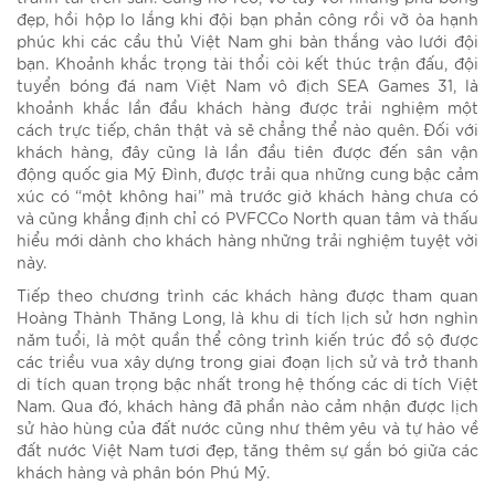
đẹp, hồi hộp lo lắng khi đội bạn phản công rồi vỡ òa hạnh
phúc khi các cầu thủ Việt Nam ghi bàn thắng vào lưới đội
bạn. Khoảnh khắc trọng tài thổi còi kết thúc trận đấu, đội
tuyển bóng đá nam Việt Nam vô địch SEA Games 31, là
khoảnh khắc lần đầu khách hàng được trải nghiệm một
cách trực tiếp, chân thật và sẽ chẳng thể nào quên. Đối với
khách hàng, đây cũng là lần đầu tiên được đến sân vận
động quốc gia Mỹ Đình, được trải qua những cung bậc cảm
xúc có “một không hai” mà trước giờ khách hàng chưa có
và cũng khẳng định chỉ có PVFCCo North quan tâm và thấu
hiểu mới dành cho khách hàng những trải nghiệm tuyệt vời
này.
Tiếp theo chương trình các khách hàng được tham quan
Hoàng Thành Thăng Long, là khu di tích lịch sử hơn nghìn
năm tuổi, là một quần thể công trình kiến trúc đồ sộ được
các triều vua xây dựng trong giai đoạn lịch sử và trở thanh
di tích quan trọng bậc nhất trong hệ thống các di tích Việt
Nam. Qua đó, khách hàng đã phần nào cảm nhận được lịch
sử hào hùng của đất nước cũng như thêm yêu và tự hào về
đất nước Việt Nam tươi đẹp, tăng thêm sự gắn bó giữa các
khách hàng và phân bón Phú Mỹ.