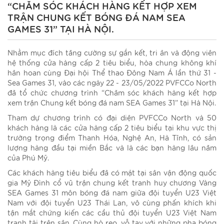
“CHĂM SÓC KHÁCH HÀNG KẾT HỢP XEM
TRẬN CHUNG KẾT BÓNG ĐÁ NAM SEA
GAMES 31” TẠI HÀ NỘI.
Nhằm mục đích tăng cường sự gắn kết, tri ân và động viên
hệ thống cửa hàng cấp 2 tiêu biểu, hòa chung không khí
hân hoan cùng Đại hội Thể thao Đông Nam Á lần thứ 31 -
Sea Games 31, vào các ngày 22 - 23/05/2022 PVFCCo North
đã tổ chức chương trình “Chăm sóc khách hàng kết hợp
xem trận Chung kết bóng đá nam SEA Games 31” tại Hà Nội.
Tham dự chương trình có đại diện PVFCCo North và 50
khách hàng là các cửa hàng cấp 2 tiêu biểu tại khu vực thị
trường trọng điểm Thanh Hóa, Nghệ An, Hà Tĩnh, có sản
lượng hàng đầu tại miền Bắc và là các bạn hàng lâu năm
của Phú Mỹ.
Các khách hàng tiêu biểu đã có mặt tại sân vận động quốc
gia Mỹ Đình cổ vũ trận chung kết tranh huy chương Vàng
SEA Games 31 môn bóng đá nam giữa đội tuyển U23 Việt
Nam với đội tuyển U23 Thái Lan, vô cùng phấn khích khi
tận mắt chứng kiến các cầu thủ đội tuyển U23 Việt Nam
tranh tài trên sân. Cùng hò reo, vỗ tay với những pha bóng