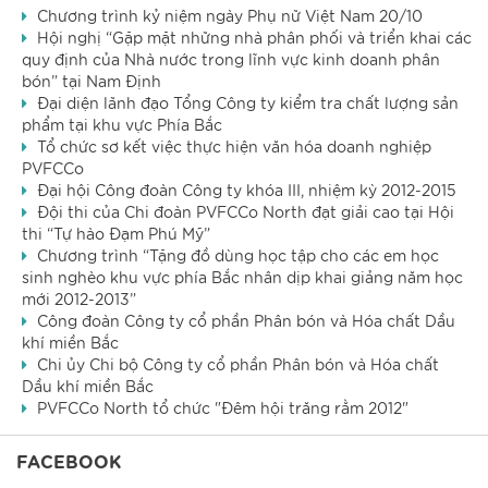
Chương trình kỷ niệm ngày Phụ nữ Việt Nam 20/10
Hội nghị “Gặp mặt những nhà phân phối và triển khai các
quy định của Nhà nước trong lĩnh vực kinh doanh phân
bón” tại Nam Định
Đại diện lãnh đạo Tổng Công ty kiểm tra chất lượng sản
phẩm tại khu vực Phía Bắc
Tổ chức sơ kết việc thực hiện văn hóa doanh nghiệp
PVFCCo
Đại hội Công đoàn Công ty khóa III, nhiệm kỳ 2012-2015
Đội thi của Chi đoàn PVFCCo North đạt giải cao tại Hội
thi “Tự hào Đạm Phú Mỹ”
Chương trình “Tặng đồ dùng học tập cho các em học
sinh nghèo khu vực phía Bắc nhân dịp khai giảng năm học
mới 2012-2013”
Công đoàn Công ty cổ phần Phân bón và Hóa chất Dầu
khí miền Bắc
Chi ủy Chi bộ Công ty cổ phần Phân bón và Hóa chất
Dầu khí miền Bắc
PVFCCo North tổ chức "Đêm hội trăng rằm 2012"
FACEBOOK