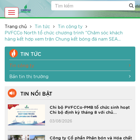
Toggle
navigation
Trang chủ
Tin tức
Tin công ty
PVFCCo North tổ chức chương trình “Chăm sóc khách
hàng kết hợp xem trận Chung kết bóng đá nam SEA...
TIN TỨC
Tin công ty
Bản tin thị trường
TIN NỔI BẬT
Chi bộ PVFCCo-PMB tổ chức sinh hoạt
Chi bộ định kỳ tháng 8 với chủ...
03/08/2026
Công ty Cổ phần Phân bón và Hóa chất