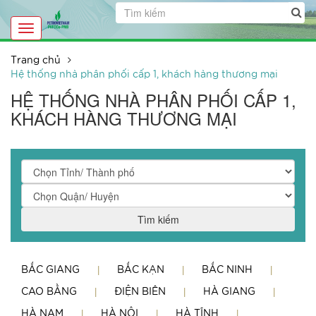
Toggle
navigation
Trang chủ
Hệ thống nhà phân phối cấp 1, khách hàng thương mại
HỆ THỐNG NHÀ PHÂN PHỐI CẤP 1,
KHÁCH HÀNG THƯƠNG MẠI
Tìm kiếm
BẮC GIANG
BẮC KẠN
BẮC NINH
CAO BẰNG
ĐIỆN BIÊN
HÀ GIANG
HÀ NAM
HÀ NỘI
HÀ TĨNH