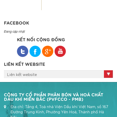
FACEBOOK
Đang cập nhật
KẾT NỐI CỘNG ĐỒNG
LIÊN KẾT WEBSITE
Liên kết website
CÔNG TY CỔ PHẦN PHÂN BÓN VÀ HOÁ CHẤT
DẦU KHÍ MIỀN BẮC (PVFCCO - PMB)
Địa chỉ: Tầng 4, Toà nhà Viện Dầu khí Việt Nam, số 167
Đường Trung Kính, Phường Yên Hoà, Thành phố Hà