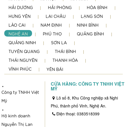
HẢI DƯƠNG
HẢI PHÒNG
HÒA BÌNH
HƯNG YÊN
LAI CHÂU
LẠNG SƠN
LÀO CAI
NAM ĐỊNH
NINH BÌNH
NGHỆ AN
PHÚ THỌ
QUẢNG BÌNH
QUẢNG NINH
SƠN LA
TUYÊN QUANG
THÁI BÌNH
THÁI NGUYÊN
THANH HÓA
VĨNH PHÚC
YÊN BÁI
·
CỬA HÀNG: CÔNG TY TNHH VIỆT
MỸ
Công ty TNHH Việt
Lô số 8, Khu Công nghiệp xã Nghi
Mỹ
·
Phú, thành phố Vinh, Nghệ An.
Điện thoại: 0383518399
Hộ kinh doanh
Nguyễn Thị Lan