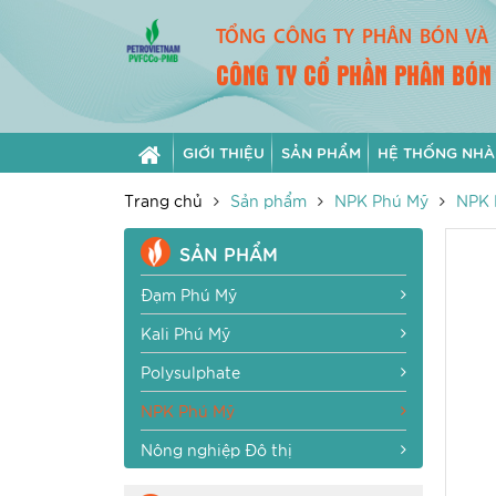
TỔNG CÔNG TY PHÂN BÓN VÀ 
CÔNG TY CỔ PHẦN PHÂN BÓN
GIỚI THIỆU
SẢN PHẨM
HỆ THỐNG NHÀ
Trang chủ
Sản phẩm
NPK Phú Mỹ
NPK 
SẢN PHẨM
Đạm Phú Mỹ
Kali Phú Mỹ
Polysulphate
NPK Phú Mỹ
Nông nghiệp Đô thị