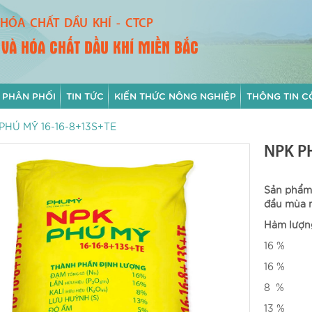
HÓA CHẤT DẦU KHÍ - CTCP
 VÀ HÓA CHẤT DẦU KHÍ MIỀN BẮC
 PHÂN PHỐI
TIN TỨC
KIẾN THỨC NÔNG NGHIỆP
THÔNG TIN C
PHÚ MỸ 16-16-8+13S+TE
NPK P
Sản phẩm
đầu mùa 
Hàm lượn
16
16
8 
13