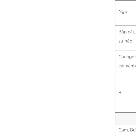
Ngô
Bắp cải,
su hào…
Cải ngọt
cải xan
Bí
Cam, Bư