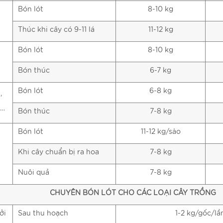
Bón lót
8-10 kg
Thúc khi cây có 9-11 lá
11-12 kg
Bón lót
8-10 kg
Bón thúc
6-7 kg
Bón lót
6-8 kg
,
h…
Bón thúc
7-8 kg
Bón lót
11-12 kg/sào
Khi cây chuẩn bị ra hoa
7-8 kg
Nuôi quả
7-8 kg
CHUYÊN BÓN LÓT CHO CÁC LOẠI CÂY TRỒNG
ởi
Sau thu hoạch
1-2 kg/gốc/lầ