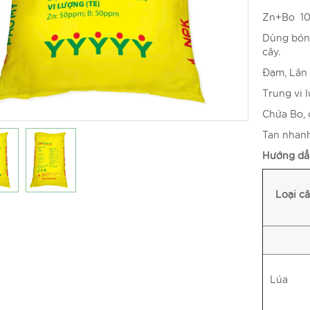
Zn+Bo 1
Dùng bón 
cây.
Đạm, Lân 
Trung vi 
Chứa Bo, 
Tan nhanh,
Hướng dẫ
Loại c
Lúa