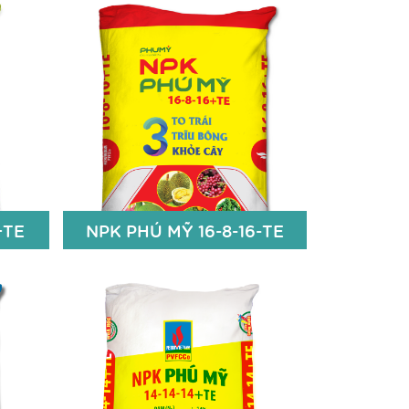
+TE
NPK PHÚ MỸ 16-8-16-TE
+TE
NPK PHÚ MỸ 16-8-16-TE
16% N
8% P2O5
16% K2O