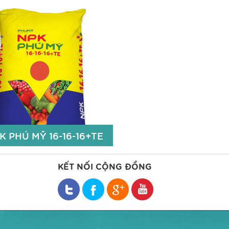
K PHÚ MỸ 15-15-15+TE
NPK PHÚ MỸ 15-5-2
15% N
Đạm Tổng số (Nts): 15
15% P2O5
Lân hữu hiệu (P2O5hh): 
15% K2O
Kali hữu hiệu (K2Ohh): 2
Zn: 50 ppm; Bo: 50 ppm
TE (Zn: 50ppm; B: 50pp
Độ ẩm: 5%.
Chi tiết
Chi t
K PHÚ MỸ 16-16-16+TE
KẾT NỐI CỘNG ĐỒNG
K PHÚ MỸ 16-16-16+TE
Đạm Tổng số (Nts): 16%;
n hữu hiệu (P2O5hh): 16%;