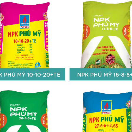
K PHÚ MỸ 10-10-20+TE
NPK PHÚ MỸ 16-8-8
K PHÚ MỸ 10-10-20+TE
NPK PHÚ MỸ 16-8-8
10% N
16% N
10% P2O5
8% P
O
2
5
20% K2O
8% K
O
2