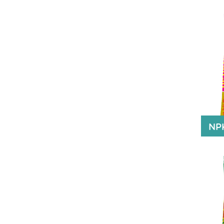
NP
NP