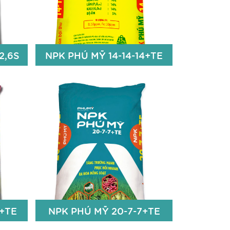
m
13% S
Zn+Bo 100ppm
iết
Chi tiết
2,6S
NPK PHÚ MỸ 14-14-14+TE
2,6S
NPK PHÚ MỸ 14-14-14+TE
14% N
14% P2O5
14% K2O
Fe: 50ppm; Bo: 50ppm
iết
Chi tiết
0+TE
NPK PHÚ MỸ 20-7-7+TE