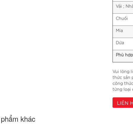
Vải ; Nh
Chuối
Mía
Dứa
Phù hợp 
Vui lòng 
thức sản
công thứ
từng loại 
LIÊN 
 phẩm khác