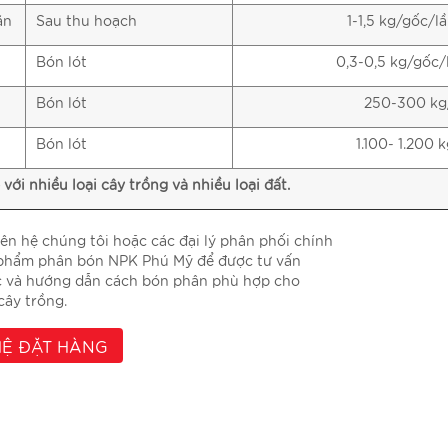
ãn
Sau thu hoạch
1-1,5 kg/gốc/l
Bón lót
0,3-0,5 kg/gốc/
Bón lót
250-300 kg
Bón lót
1.100- 1.200 
với nhiều loại cây trồng và nhiều loại đất.
liên hệ chúng tôi hoặc các đại lý phân phối chính
 phẩm phân bón NPK Phú Mỹ để được tư vấn
c và hướng dẫn cách bón phân phù hợp cho
cây trồng.
HỆ ĐẶT HÀNG