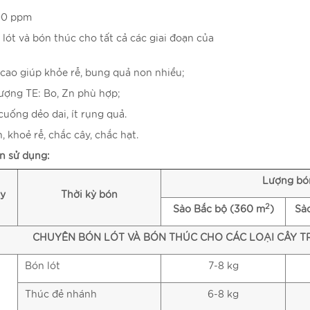
00 ppm
lót và bón thúc cho tất cả các giai đoạn của
cao giúp khỏe rễ, bung quả non nhiều;
lượng TE: Bo, Zn phù hợp;
cuống dẻo dai, ít rụng quả.
 khoẻ rễ, chắc cây, chắc hạt.
n sử dụng:
Lượng bó
ây
Thời kỳ bón
2
Sào Bắc bộ
(360 m
)
Sà
CHUYÊN BÓN LÓT VÀ BÓN THÚC CHO CÁC LOẠI CÂY 
Bón lót
7-8 kg
Thúc đẻ nhánh
6-8 kg