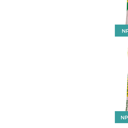
N
N
NP