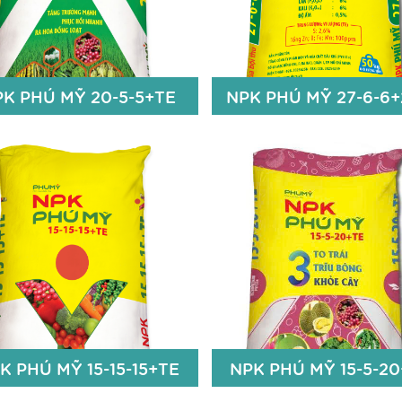
Zn+Fe+Bo: 100 ppm
Fe: 50 ppm; Bo: 50 pp
Chi tiết
Chi t
PK PHÚ MỸ 20-5-5+TE
NPK PHÚ MỸ 27-6-6+
PK PHÚ MỸ 20-5-5+TE
NPK PHÚ MỸ 27-6-6+
20% N
27% N
5% P
O
6% P2O5
2
5
5% K
O
6 % K2O
2
Zn: 50 ppm; Bo: 50 ppm
2,6% S
Zn+Fe+Bo: 100 ppm
Chi tiết
Chi t
K PHÚ MỸ 15-15-15+TE
NPK PHÚ MỸ 15-5-2