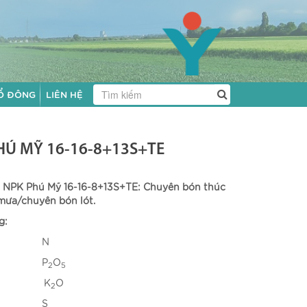
Ổ ĐÔNG
LIÊN HỆ
HÚ MỸ 16-16-8+13S+TE
 NPK Phú Mỹ 16-16-8+13S+TE: Chuyên bón thúc
mưa/chuyên bón lót.
g:
 % N
 % P
O
2
5
% K
O
2
 % S