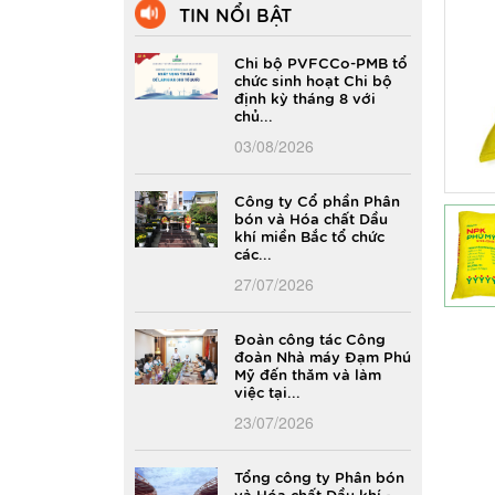
TIN NỔI BẬT
Chi bộ PVFCCo-PMB tổ
chức sinh hoạt Chi bộ
định kỳ tháng 8 với
chủ...
03/08/2026
Công ty Cổ phần Phân
bón và Hóa chất Dầu
khí miền Bắc tổ chức
các...
27/07/2026
Đoàn công tác Công
đoàn Nhà máy Đạm Phú
Mỹ đến thăm và làm
việc tại...
23/07/2026
Tổng công ty Phân bón
và Hóa chất Dầu khí -