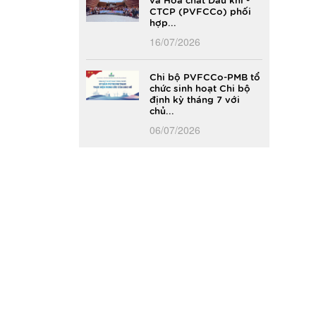
CTCP (PVFCCo) phối
hợp...
16/07/2026
Chi bộ PVFCCo-PMB tổ
chức sinh hoạt Chi bộ
định kỳ tháng 7 với
chủ...
06/07/2026