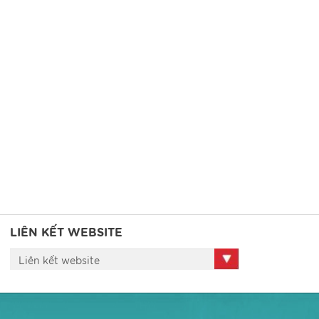
0+TE
NPK PHÚ MỸ 20-7-7+TE
%;
Đạm Tổng số (Nts): 20%;
5%;
Lân hữu hiệu (P2O5hh): 7%;
0%;
Kali hữu hiệu (K2Ohh): 7%;
m);
TE (Zn: 50ppm; B: 50ppm);
Độ ẩm: 5%.
iết
Chi tiết
LIÊN KẾT WEBSITE
Liên kết website